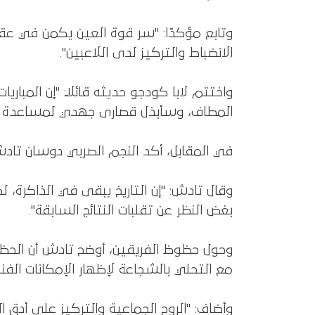
وتابع مؤكدًا: "سر قوة العين يكمن في عقل
الانضباط والتركيز لدى اللاعبين".
واختتم لابا كودجو حديثه قائلاً: "إن المبار
المطاف، وسأبذل قصارى جهدي لمساعدة زملائي
في المقابل، أكد النجم الصربي دوسان تادش 
وقال تادش: "إن التاريخ يبقى في الذاكرة
بغض النظر عن تقلبات النتائج السابقة".
مع التحلي بالشجاعة لإظهار الإمكانات الفن
وأضاف: "الروح الجماعية والتركيز على أدق 