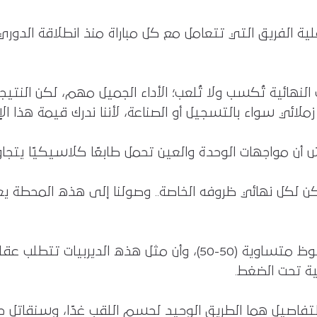
ية الفريق التي تتعامل مع كل مباراة منذ انطلاقة الدور
يات النهائية تُكسب ولا تُلعب؛ الأداء الجميل مهم، لكن الن
 سواء بالتسجيل أو الصناعة، لأننا ندرك قيمة هذا الإنجا
أن مواجهات الوحدة والعين تحمل طابعًا كلاسيكيًا يتجاوز
، لكن لكل نهائي ظروفه الخاصة.. وصولنا إلى هذه المحط
وحول حظوظ الفريقين، أوضح تادش أن الحظوظ متساوية (50-50)، وأن
ية تحت الضغط.
التفاصيل هما الطريق الوحيد لحسم اللقب غدًا، وسنقاتل ح