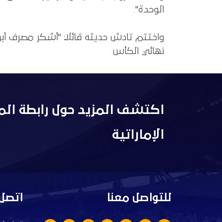
الوحدة".
واختتم تادش حديثه قائلاً: "أشكر مصرف أب
نهائي الكأس.
اكتشف المزيد حول رابطة الم
الإماراتية
للتواصل معنا
اتصل 