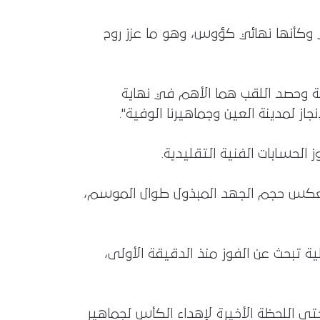
ي وكأنها نهائي كؤوس، وهو ما عزز روح
تيجة وحصد اللقب هما الأهم في نهاية
ز لمدينة العين وجماهيرنا الوفية".
 الحسابات الفنية التقليدية.
ة يعكس حجم الجهد المبذول طوال الموسم،
 مثل هذه الديربيات تتطلب عقلية تبحث عن الفوز منذ الدقيقة الأولى،
تى اللحظة الأخيرة لإهداء الكأس لجماهير