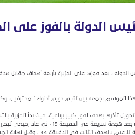
يس الدولة بالفوز على الجز
دولة ، بعد فوزه على الجزيرة بأربعة أهداف مقابل هدف
ة لهذا الموسم بجمعه بين لقبي دوري أدنوك للمحترفين،
، وعادل سفيان رحيمي النتيجة لصالح العين بعد ه
الدقيقة 20، وعزز عبد الكريم تراوري النتي