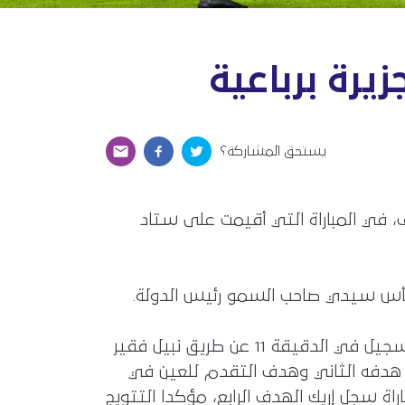
يرة برباعية
يستحق المشاركة؟
، في المباراة التي أقيمت على ستاد
 وكأس سيدي صاحب السمو رئيس الدولة.
شهدت المباراة إثارة كبيرة ، نجح العين في تحويل تأخره بهدف لفوز كبير برباعية، حيث بدأ الجزيرة بالتسجيل في الدقيقة 11 عن طريق نبيل فقير
جمة سريعة في الدقيقة 15 ، ثم عاد رحيمي ليحرز هدفه الثاني وهدف التقدم للعين في
جة للزعيم بالهدف الثالث في الدقيقة 44 ، وقبل نهاية المباراة سجل إريك الهدف الرابع، مؤكدا التتويج